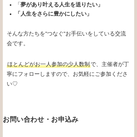
「
夢があり叶える人生を送りたい」
「
人生をさらに豊かにしたい
」
そんな方たちを”つなぐ”お手伝いをしている交流
会です。
ほとんどがお一人参加の少人数制
で、主催者が丁
寧にフォローしますので、お気軽にご参加くださ
い♡
お問い合わせ・お申込み