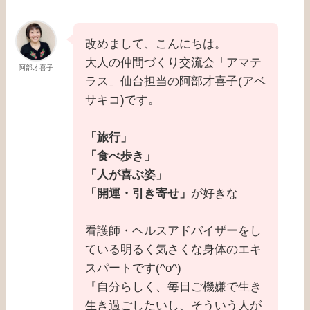
改めまして、こんにちは。
大人の仲間づくり交流会「アマテ
阿部才喜子
ラス」仙台担当の阿部才喜子(アベ
サキコ)です。
「旅行」
「食べ歩き」
「人が喜ぶ姿」
「開運・引き寄せ」
が好きな
看護師・ヘルスアドバイザーをし
ている明るく気さくな身体のエキ
スパートです(^o^)
『自分らしく、毎日ご機嫌で生き
生き過ごしたいし、そういう人が