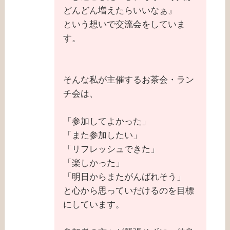
どんどん増えたらいいなぁ』
という想いで交流会をしていま
す。
そんな私が主催するお茶会・ラン
チ会は、⁡
「参加してよかった」
「また参加したい」
「リフレッシュできた」
「楽しかった」
「明日からまたがんばれそう」
⁡と心から思っていだけるのを目標
にしています。