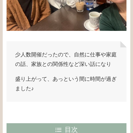
少人数開催だったので、自然に仕事や家庭
の話、家族との関係性など深い話になり
盛り上がって、あっという間に時間が過ぎ
ました♪
目次