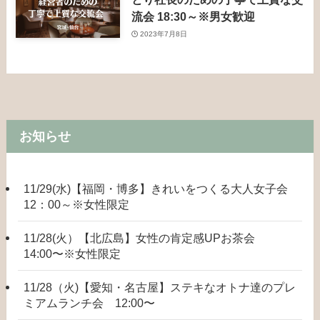
流会 18:30～※男女歓迎
2023年7月8日
お知らせ
11/29(水)【福岡・博多】きれいをつくる大人女子会
12：00～※女性限定
11/28(火）【北広島】女性の肯定感UPお茶会
14:00〜※女性限定
11/28（火)【愛知・名古屋】ステキなオトナ達のプレ
ミアムランチ会 12:00〜