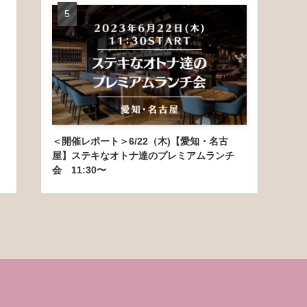
＜開催レポート＞6/22（木)【愛知・名古
屋】ステキなオトナ達のプレミアムランチ
会 11:30〜