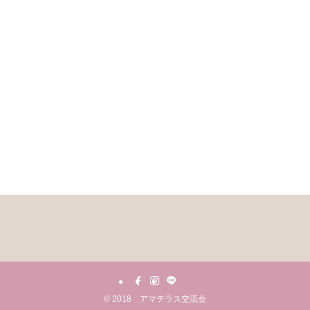
©
2018 アマテラス交流会