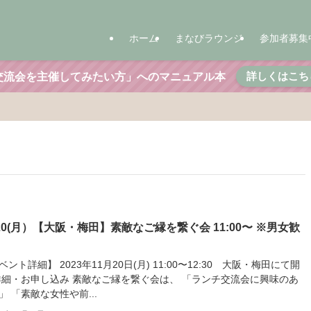
ホーム
まなびラウンジ
参加者募集
詳しくはこち
交流会を主催してみたい方」へのマニュアル本
/20(月）【大阪・梅田】素敵なご縁を繋ぐ会 11:00〜 ※男女歓
ベント詳細】 2023年11月20日(月) 11:00〜12:30 大阪・梅田にて開
詳細・お申し込み 素敵なご縁を繋ぐ会は、 「ランチ交流会に興味のあ
」 「素敵な女性や前...