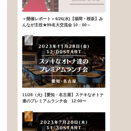
＜開催レポート＞4/26(水)【福岡・桜坂】み
んなが主役★99名大交流会 10：00～
11/28（火)【愛知・名古屋】ステキなオトナ
達のプレミアムランチ会 12:00〜