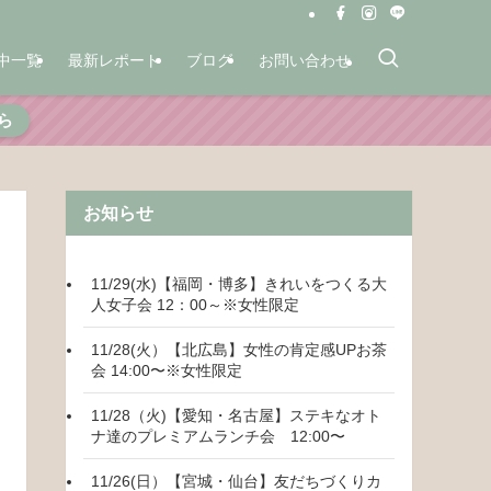
中一覧
最新レポート
ブログ
お問い合わせ
ら
お知らせ
11/29(水)【福岡・博多】きれいをつくる大
人女子会 12：00～※女性限定
11/28(火）【北広島】女性の肯定感UPお茶
会 14:00〜※女性限定
11/28（火)【愛知・名古屋】ステキなオト
ナ達のプレミアムランチ会 12:00〜
11/26(日）【宮城・仙台】友だちづくりカ