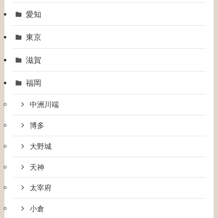
愛知
東京
滋賀
福岡
中洲川端
博多
大野城
天神
太宰府
小倉