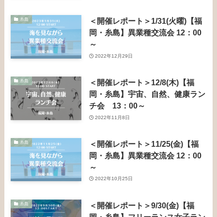
＜開催レポート＞1/31(火曜)【福
糸島
岡・糸島】異業種交流会 12：00
～
2022年12月29日
＜開催レポート＞12/8(木)【福
糸島
岡・糸島】宇宙、自然、健康ラン
チ会 13：00～
2022年11月8日
＜開催レポート＞11/25(金)【福
糸島
岡・糸島】異業種交流会 12：00
～
2022年10月25日
＜開催レポート＞9/30(金)【福
糸島
岡・糸島】フリーランス女子ラン