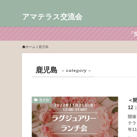
アマテラス交流会
「
ホーム
鹿児島
鹿児島
– category –
＜開
鹿児島
12
開催
テラ
年11